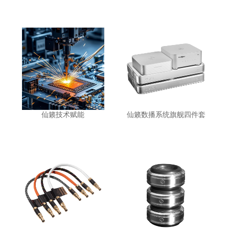
仙籁技术赋能
仙籁数播系统旗舰四件套